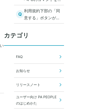
ってアプリをインス
利用規約下部の「同
トールしようとする
Q
意する」ボタンがグ
と、「No such file
レーアウトしてタッ
or directory」エラ
プできない
カテゴリ
ーとなる
い
FAQ
お知らせ
リリースノート
ユーザー向け PA PEOPLE
のはじめかた