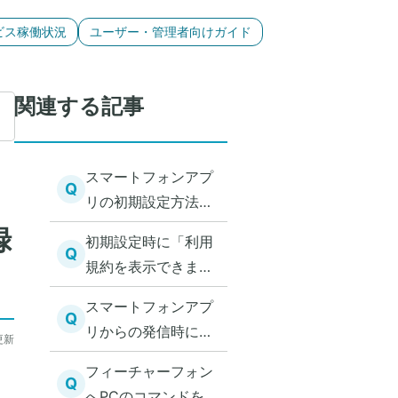
ビス稼働状況
ユーザー・管理者向けガイド
関連する記事
スマートフォンアプ
Q
リの初期設定方法を
教えてほしい
録
初期設定時に「利用
Q
規約を表示できませ
ん」と表示された
スマートフォンアプ
Q
リからの発信時に発
更新
信履歴を残したくな
フィーチャーフォン
い
Q
へPCのコマンドを使