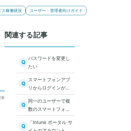
ビス稼働状況
ユーザー・管理者向けガイド
関連する記事
パスワードを変更し
Q
たい
スマートフォンアプ
Q
リからログインが出
来ない
更新
同一のユーザーで複
Q
数のスマートフォン
からログインするこ
「Intune ポータル サ
とは可能か
Q
イトのアカウントと