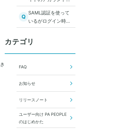
一致していません。
SAML認証を使って
ログインIDを正しく
Q
いるがログイン時に
入力してくださ
パスワードを求めら
い。」と表示される
れる
カテゴリ
でき
FAQ
お知らせ
リリースノート
ユーザー向け PA PEOPLE
のはじめかた