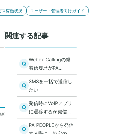
ビス稼働状況
ユーザー・管理者向けガイド
関連する記事
Webex Callingの発
Q
着信履歴がPA
PEOPLEに登録され
SMSを一括で送信し
ない
Q
たい
発信時にVoIPアプリ
Q
に遷移するが発信で
更新
きない
PA PEOPLEから発信
Q
する際に、特定の電