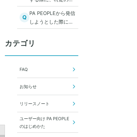
話アプリを使って発
PA PEOPLEから発信
信したい
Q
しようとした際に、
「対応するアプリケ
ーションがインスト
カテゴリ
。
ールされていませ
ん。ストアに移動し
ますか？」と表示さ
FAQ
れる
お知らせ
リリースノート
ユーザー向け PA PEOPLE
のはじめかた