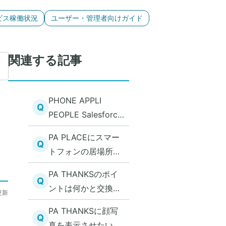
ビス稼働状況
ユーザー・管理者向けガイド
関連する記事
PHONE APPLI
Q
PEOPLE Salesforce
連携オプション イ
PA PLACEにスマー
ンストールURL
Q
トフォンの居場所情
報のみ表示されなく
PA THANKSのポイ
なることがある
Q
ントは何かと交換で
更新
きるか
PA THANKSに顔写
Q
真を表示させたい