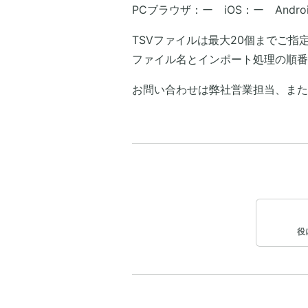
PCブラウザ：ー iOS：ー Andro
TSVファイルは最大20個までご指
ファイル名とインポート処理の順番
​お問い合わせは弊社営業担当、ま
役