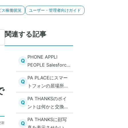
ビス稼働状況
ユーザー・管理者向けガイド
関連する記事
PHONE APPLI
Q
PEOPLE Salesforce
連携オプション イ
PA PLACEにスマー
ンストールURL
Q
トフォンの居場所情
で
報のみ表示されなく
PA THANKSのポイ
なることがある
Q
ントは何かと交換で
きるか
PA THANKSに顔写
Q
更新
真を表示させたい