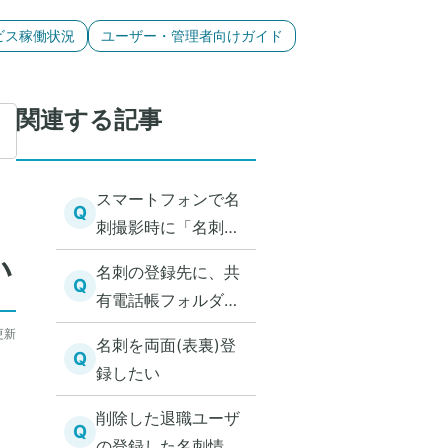
ビス稼働状況
ユーザー・管理者向けガイド
関連する記事
スマートフォンで名
Q
刺撮影時に「名刺自
動検出」が有効にな
い
名刺の登録先に、共
っていると撮影でき
Q
有電話帳フォルダが
ない
表示されない
更新
名刺を両面(表裏)登
Q
録したい
削除した退職ユーザ
Q
の登録した名刺情報