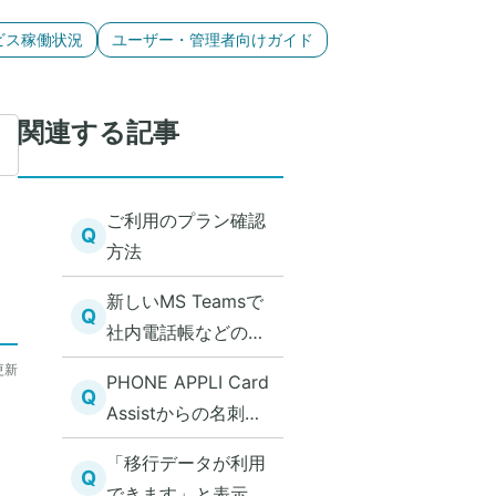
ビス稼働状況
ユーザー・管理者向けガイド
関連する記事
ご利用のプラン確認
Q
方法
新しいMS Teamsで
Q
社内電話帳などの更
新ができない
更新
PHONE APPLI Card
Q
Assistからの名刺画
像のアップロードが
「移行データが利用
失敗する
Q
できます」と表示さ