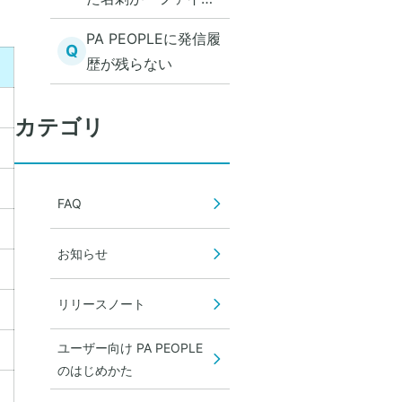
一覧の取得に失敗し
PA PEOPLEに発信履
ました。」と表示さ
Q
歴が残らない
れ、共有電話帳にア
クセスできない
カテゴリ
FAQ
お知らせ
リリースノート
ユーザー向け PA PEOPLE
のはじめかた