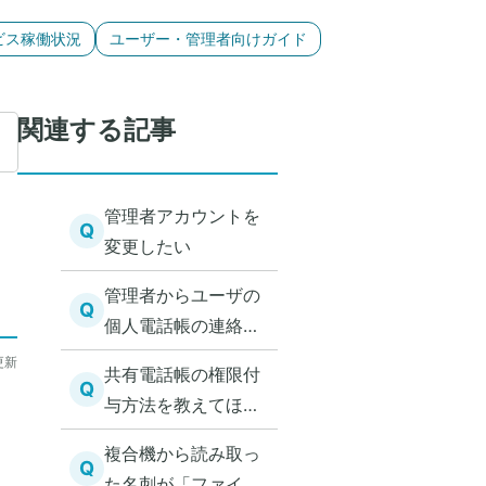
ビス稼働状況
ユーザー・管理者向けガイド
関連する記事
管理者アカウントを
Q
変更したい
管理者からユーザの
Q
個人電話帳の連絡先
を確認できますか？
更新
共有電話帳の権限付
Q
与方法を教えてほし
い
複合機から読み取っ
Q
た名刺が「ファイル