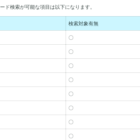
ード検索が可能な項目は以下になります。
検索対象有無
〇
〇
〇
〇
〇
〇
〇
〇