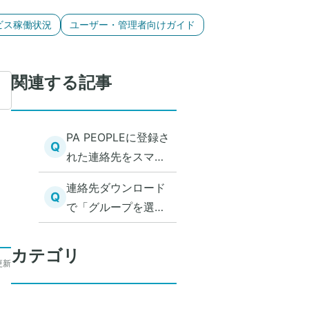
ビス稼働状況
ユーザー・管理者向けガイド
関連する記事
PA PEOPLEに登録さ
Q
れた連絡先をスマー
トフォン端末にダウ
、
連絡先ダウンロード
ンロードしたい
Q
で「グループを選
択」をタップしても
反応しない
カテゴリ
更新