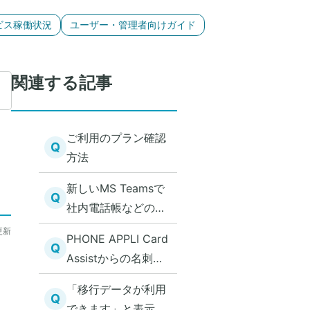
ビス稼働状況
ユーザー・管理者向けガイド
関連する記事
ご利用のプラン確認
Q
方法
新しいMS Teamsで
Q
社内電話帳などの更
新ができない
更新
PHONE APPLI Card
Q
Assistからの名刺画
像のアップロードが
「移行データが利用
失敗する
Q
できます」と表示さ