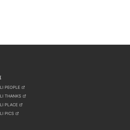
覧
LI PEOPLE
LI THANKS
LI PLACE
I PICS