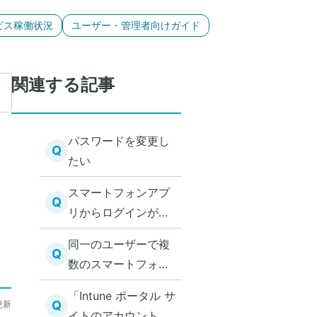
ビス稼働状況
ユーザー・管理者向けガイド
関連する記事
パスワードを変更し
Q
たい
スマートフォンアプ
Q
リからログインが出
来ない
同一のユーザーで複
Q
数のスマートフォン
からログインするこ
「Intune ポータル サ
とは可能か
Q
更新
イトのアカウントと